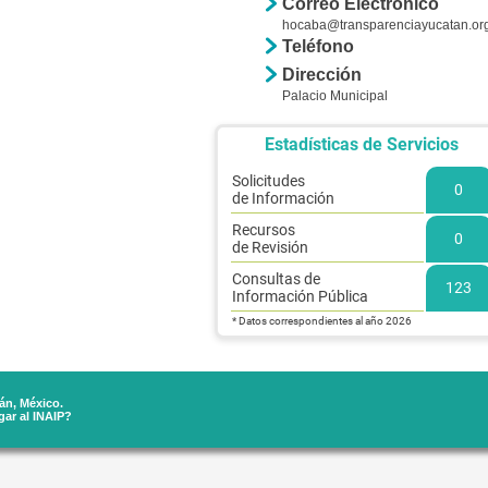
Correo Electrónico
hocaba@transparenciayucatan.or
Teléfono
Dirección
Palacio Municipal
Estadísticas de Servicios
Solicitudes
0
de Información
Recursos
0
de Revisión
Consultas de
123
Información Pública
* Datos correspondientes al año 2026
án, México.
ar al INAIP?